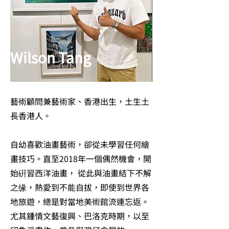
Wilson Tang
藝術顧問兼藝術家、香港出生，土生土
長香港人。
自幼喜歡油畫藝術，卻從未學習任何繪
畫技巧。直至2018年一個偶然機會，開
始硏習西洋油畫， 從此與油畫結下不解
之缘，熱愛到不能自拔，即使到世界各
地旅遊，總是對當地美術館流連忘返。
尤其鍾情文藝復興、巴洛克時期，以至