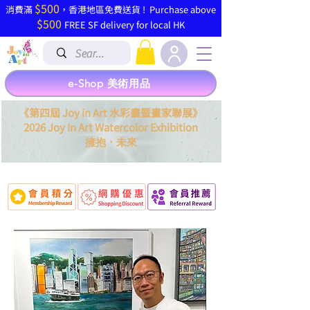
$500
​消費滿
，香港地區免費送貨 ! Purchase above
$500
FREE SF delivery for local HK
e-Shop 美術用品
《第四屆 Joy in Art 水彩畫暨畫家聯展》
2026 Joy In Art Watercolor Exhibition
．
擁抱
未來