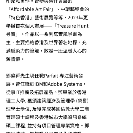
印象派畫作。曾參與灣仔會展的
「Affordable Art Fair」、中環藝穗會的
「特色香港」藝術展覽等等，2023年更
舉辦首次個人畫展——「Treasure Hunt
尋寶」。作品以一系列寫實風景畫為
主，主要描繪香港及世界著名地標，充
滿感染力的筆觸，散發一股溫暖人心的
舊情懷。
鄧偉舜先生現任職Parfait 專注藝術發
展。曾任職於IBM和Adobe Systems，
從事IT推廣及拓展產品。鄧畢業於香港
理工大學, 獲頒建築經濟及管理學 (榮譽)
理學士學位, 及後完成英國倫敦大學工商
管理碩士課程及香港城市大學資訊系統
碩士課程, 並持有項目管理專業資格。鄧