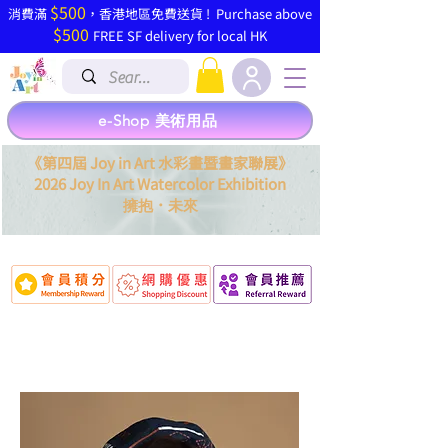
$500
​消費滿
，香港地區免費送貨 ! Purchase above
$500
FREE SF delivery for local HK
e-Shop 美術用品
《第四屆 Joy in Art 水彩畫暨畫家聯展》
2026 Joy In Art Watercolor Exhibition
．
擁抱
未來
慧惠 Wai Wai