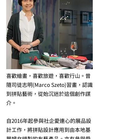
喜歡繪畫，喜歡旅遊，喜歡行山。曾
隨司徒志明(Marco Szeto)習畫，認識
到拼貼藝術，從始沉迷於這個創作謀
介。
自2016年起參與社企愛連心的展品設
計工作，將拼貼設計應用到由本地基
層婦女縫製的布藝產品。亦有參與愛