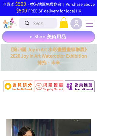
$500
​消費滿
，香港地區免費送貨 ! Purchase above
$500
FREE SF delivery for local HK
e-Shop 美術用品
《第四屆 Joy in Art 水彩畫暨畫家聯展》
2026 Joy In Art Watercolor Exhibition
．
擁抱
未來
李加琳 Garlin Lee