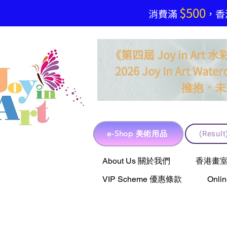
$500
​消費滿
，香港
《第四屆 Joy in Ar
2026 Joy In Art Waterc
．
擁抱
未
e-Shop 美術用品
(Resu
e-Shop 美術用品
About Us 關於我們
香港畫室聯乘 
VIP Scheme 優惠條款
Onli