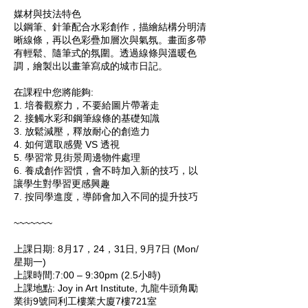
媒材與技法特色
以鋼筆、針筆配合水彩創作，描繪結構分明清
晰線條，再以色彩疊加層次與氣氛。畫面多帶
有輕鬆、隨筆式的氛圍。透過線條與溫暖色
調，繪製出以畫筆寫成的城市日記。
在課程中您將能夠:
1. 培養觀察力，不要給圖片帶著走
2. 接觸水彩和鋼筆線條的基礎知識
3. 放鬆減壓，釋放耐心的創造力
4. 如何選取感覺 VS 透視
5. 學習常見街景周邊物件處理
6. 養成創作習慣，會不時加入新的技巧，以
讓學生對學習更感興趣
7. 按同學進度，導師會加入不同的提升技巧
~~~~~~~
上課⽇期: 8月17，24，31日, 9月7日 (Mon/
星期一)
上課時間:7:00 – 9:30pm (2.5⼩時)
上課地點: Joy in Art Institute, 九龍牛頭角勵
業街9號同利工樓業大廈7樓721室