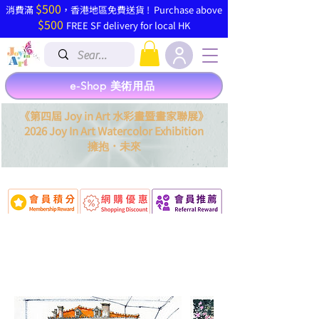
$500
​消費滿
，香港地區免費送貨 ! Purchase above
$500
FREE SF delivery for local HK
e-Shop 美術用品
《第四屆 Joy in Art 水彩畫暨畫家聯展》
2026 Joy In Art Watercolor Exhibition
．
擁抱
未來