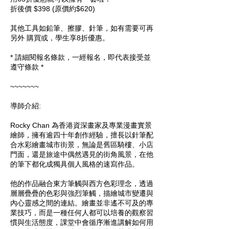
折後價 $398 (原價約$620)
其他工具如鉛筆、擦膠、針筆，如有需要可再
另外 購買或，學生享8折優惠。
* 請細閱報名條款，一經報名，即代表接受並
遵守條款 *
~~~~~~~
導師介紹:
Rocky Chan 為香港資深畫家及專業漫畫實景
繪師，擁有逾四十年創作經驗，擅長以針筆配
合水彩繪畫城市街景，無論是舊區騎樓、小店
門面，還是旅途中偶然遇見的街角風景，在他
的筆下都化成獨具個人風格的速寫作品。
他的作品融合東方筆觸與西方色彩理念，透過
層層疊疊的色彩與強烈筆觸，描繪城市變遷與
內心靈感之間的連結。繪畫並非遙不可及的專
業技巧，而是一種任何人都可以培養的觀察習
慣與生活態度，課堂中會循序漸進講解如何用