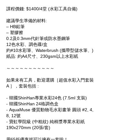
課程價錢: $1400/4堂 (水彩工具自備)
建議學生準備的材料:
– HB鉛筆
– 塑膠擦
0.2及0.3mm代針筆或防水墨鋼筆
12色水彩、調色碟/盒
約#10水彩筆、Waterbrush (攜帶型儲水筆、)
紙品: 約A4尺寸、230gsm以上水彩紙
～～～～～～～～～～～
如果未有工具，歡迎選購［超值水彩入門套裝
A ］，套裝包括 :
- 韓國ShinHan專業水彩24色 (7.5ml 支裝)
- 韓國ShinHan 24格調色盒
- AquaMuse 優質動物毛水彩畫筆 圓頭 #2, 4,
8, 12號
- 寶虹學院級 (中粗紋) 純棉漿專業水彩紙
190x270mm (20張/套)
用65折優惠就可以擁有一套啦！