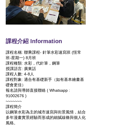
課程介紹 Information
課程名稱: 聯乘課程- 針筆水彩速寫班 (恆常
班-星期一) 8月班
課程種類: 水彩，代針筆，鋼筆
授課語言: 廣東話
課程人數: 4-8人
課程對象: 適合有基礎新手（如有基本繪畫基
礎會更佳）
報名請與導師直接聯絡 ( Whatsapp :
91002676 )
~~~~~~~
課程簡介
以鋼筆水彩為主的城市速寫與街景風情，結合
多年漫畫實景經驗而形成的細膩線條與個人化
風格。