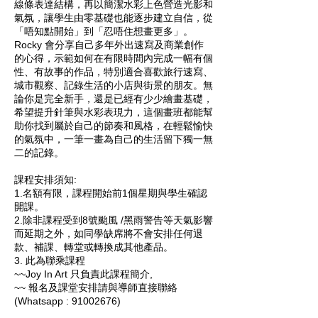
線條表達結構，再以簡潔水彩上色營造光影和
氣氛，讓學生由零基礎也能逐步建立自信，從
「唔知點開始」到「忍唔住想畫更多」。
Rocky 會分享自己多年外出速寫及商業創作
的心得，示範如何在有限時間內完成一幅有個
性、有故事的作品，特別適合喜歡旅行速寫、
城市觀察、記錄生活的小店與街景的朋友。無
論你是完全新手，還是已經有少少繪畫基礎，
希望提升針筆與水彩表現力，這個畫班都能幫
助你找到屬於自己的節奏和風格，在輕鬆愉快
的氣氛中，一筆一畫為自己的生活留下獨一無
二的記錄。
課程安排須知:
1.名額有限，課程開始前1個星期與學生確認
開課。
2.除非課程受到8號颱風 /黑雨警告等天氣影響
而延期之外，如同學缺席將不會安排任何退
款、補課、轉堂或轉換成其他產品。
3. 此為聯乘課程
~~Joy In Art 只負責此課程簡介,
~~ 報名及課堂安排請與導師直接聯絡