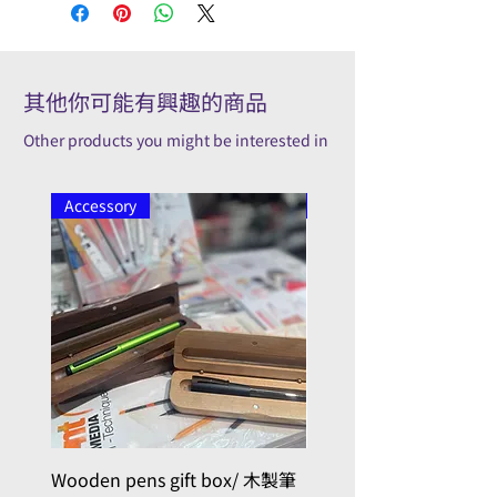
其他你可能有興趣的商品
Other products you might be interested in
Accessory
Pilot
Wooden pens gift box/ 木製筆
PILOT kakuno Fountai