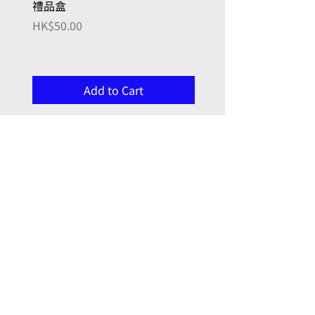
禮品盒
Family Series/ 萬年筆
Kakuno 家庭系列
Price
HK$50.00
Price
HK$96.00
Add to Cart
, here with you
Joy in Art
門市 Retail Shop:
九龍牛頭角
勵業街9號 (同利工業大廈)
7 樓 723 室
(門鐘0723)
Unit 723, 7/f, 9 Lai Yip Street (Tung Lee Building),
Ngau Tau Kok, Kowloon, Hong Kong