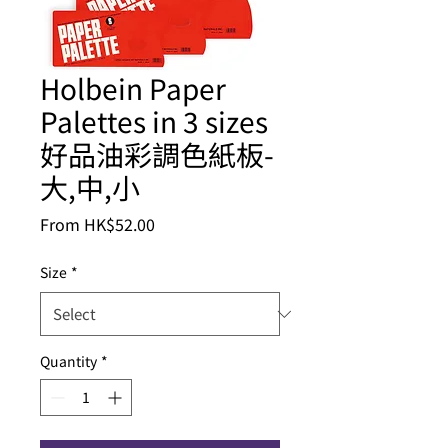
Holbein Paper
Palettes in 3 sizes
好品油彩調色紙板-
大,中,小
Sale
From
HK$52.00
Price
Size
*
Quantity
*