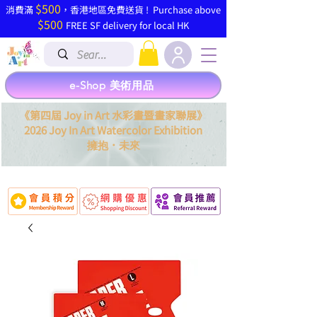
$500
​消費滿
，香港地區免費送貨 ! Purchase above
$500
FREE SF delivery for local HK
e-Shop 美術用品
《第四屆 Joy in Art 水彩畫暨畫家聯展》
2026 Joy In Art Watercolor Exhibition
．
擁抱
未來